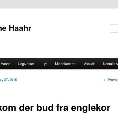
ne Haahr
 Haahr
Udgivelser
Lyt
Mindekoncert
Aktuelt
Kontakt &
Post
←
Previo
ay 27, 2015
navigati
kom der bud fra englekor