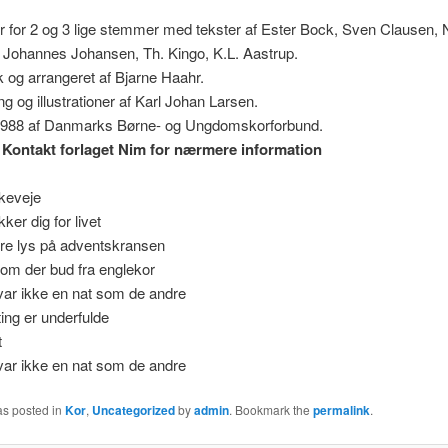
r for 2 og 3 lige stemmer med tekster af Ester Bock, Sven Clausen, 
 Johannes Johansen, Th. Kingo, K.L. Aastrup.
k og arrangeret af Bjarne Haahr.
g og illustrationer af Karl Johan Larsen.
 1988 af Danmarks Børne- og Ungdomskorforbund.
 Kontakt forlaget Nim for nærmere information
keveje
kker dig for livet
ire lys på adventskransen
om der bud fra englekor
var ikke en nat som de andre
ting er underfulde
t
var ikke en nat som de andre
as posted in
Kor
,
Uncategorized
by
admin
. Bookmark the
permalink
.