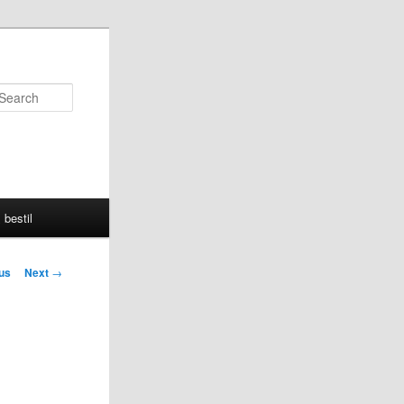
Search
 bestil
us
Next
→
on