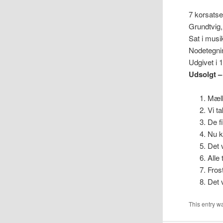
7 korsatse
Grundtvig,
Sat i musi
Nodetegnin
Udgivet i
Udsolgt
–
Mæl
Vi ta
De f
Nu k
Det 
Alle 
Fros
Det 
This entry w