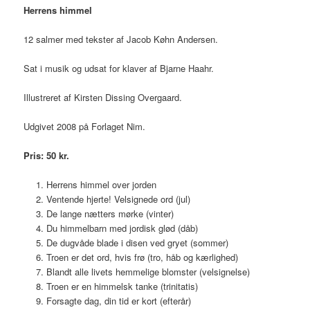
Herrens himmel
12 salmer med tekster af Jacob Køhn Andersen.
Sat i musik og udsat for klaver af Bjarne Haahr.
Illustreret af Kirsten Dissing Overgaard.
Udgivet 2008 på Forlaget Nim.
Pris: 50 kr.
Herrens himmel over jorden
Ventende hjerte! Velsignede ord (jul)
De lange nætters mørke (vinter)
Du himmelbarn med jordisk glød (dåb)
De dugvåde blade i disen ved gryet (sommer)
Troen er det ord, hvis frø (tro, håb og kærlighed)
Blandt alle livets hemmelige blomster (velsignelse)
Troen er en himmelsk tanke (trinitatis)
Forsagte dag, din tid er kort (efterår)