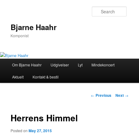
Searc
Bjarne Haahr
Komponist
Main
Om Bjarne Haahr
Udgivelser
Lyt
Mindekoncert
Skip
menu
Aktuelt
Kontakt & bestil
to
primary
Post
←
Previous
Next
→
navigation
content
Herrens Himmel
Posted on
May 27, 2015